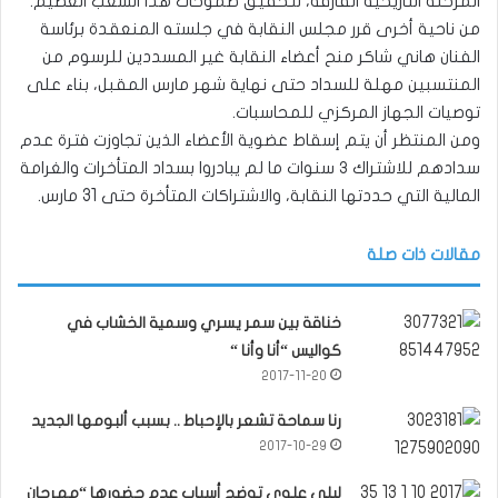
المرحلة التاريخية الفارقة، لتحقيق طموحات هذا الشعب العظيم.
من ناحية أخرى قرر مجلس النقابة في جلسته المنعقدة برئاسة
الفنان هاني شاكر منح أعضاء النقابة غير المسددين للرسوم من
المنتسبين مهلة للسداد حتى نهاية شهر مارس المقبل، بناء على
توصيات الجهاز المركزي للمحاسبات.
ومن المنتظر أن يتم إسقاط عضوية الأعضاء الذين تجاوزت فترة عدم
سدادهم للاشتراك ٣ سنوات ما لم يبادروا بسداد المتأخرات والغرامة
المالية التي حددتها النقابة، والاشتراكات المتأخرة حتى 31 مارس.
مقالات ذات صلة
خناقة بين سمر يسري وسمية الخشاب في
كواليس “أنا وأنا “
2017-11-20
رنا سماحة تشعر بالإحباط .. بسبب ألبومها الجديد
2017-10-29
ليلى علوي توضح أسباب عدم حضورها “مهرجان