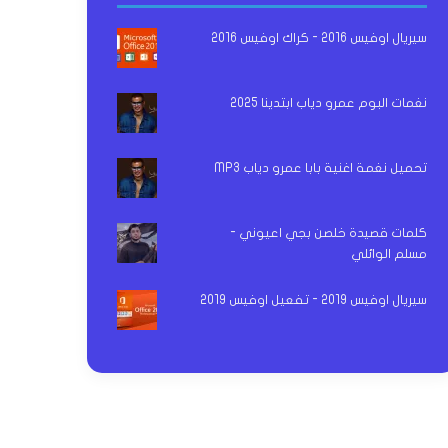
سيريال اوفيس 2016 - كراك اوفيس 2016
نغمات البوم عمرو دياب ابتدينا 2025
تحميل نغمة اغنية بابا عمرو دياب MP3
كلمات قصيدة خلصن بجي اعيوني -
مسلم الوائلي
سيريال اوفيس 2019 - تفعيل اوفيس 2019