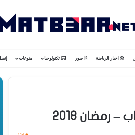
ن
اخبار الرياضة
صور
تكنولوجيا
منوعات
إتصل 
رمضان 2018
504