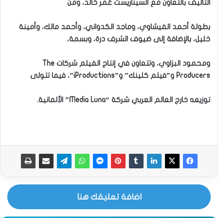
التأليف بالتعاون مع السيناريست عُمر خالد، ومن
بطولة أحمد الفيشاوي، وماجد الكدواني، وأحمد مالك، وأمينة
خليل، بالإضافة إلى ضيوف الشرف درة، وبسمة،
ومحمود البزاوي، وتتعاون في إنتاج الفيلم شركات The
Producers و”فيلم كلينك” و”iProductions”، فيما تتولى
توزيعه خارج العالم العربي شركة “Media Luna” الألمانية.
اضافة تعليقك هنا