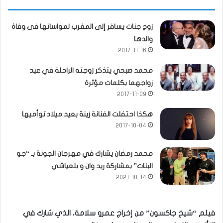
زوج جنات يسافر إلى المغرب لمواساتها فى وفاة
والدها
2017-11-16
محمد صبحي يتذكر زوجته الراحلة في عيد
زواجهما بكلمات مؤثرة
2017-11-09
هكذا احتفلت الفنانة زينة بعيد ميلاد توأميها
2017-10-04
محمد رمضان يشارك في مهرجان الجونة بـ “جو
البنات” بمشاركة ريد وان و بلعياشي
2021-10-14
فيلم “شيخ جاكسون” من إخراج عمرو سلامة، الذي شارك في