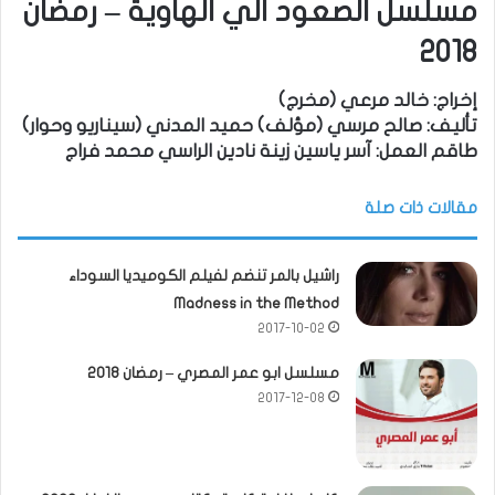
مسلسل الصعود الي الهاوية – رمضان
2018
ﺇﺧﺮاﺝ: خالد مرعي (مخرج)
ﺗﺄﻟﻴﻒ: صالح مرسي (مؤلف) حميد المدني (سيناريو وحوار)
طاقم العمل: آسر ياسين زينة نادين الراسي محمد فراج
مقالات ذات صلة
راشيل بالمر تنضم لفيلم الكوميديا السوداء
Madness in the Method
2017-10-02
مسلسل ابو عمر المصري – رمضان 2018
2017-12-08