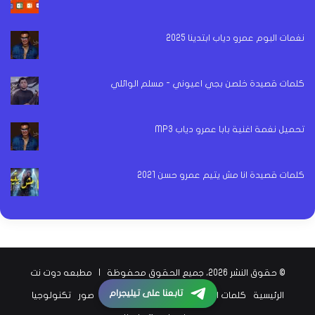
نغمات البوم عمرو دياب ابتدينا 2025
كلمات قصيدة خلصن بجي اعيوني - مسلم الوائلي
تحميل نغمة اغنية بابا عمرو دياب MP3
كلمات قصيدة انا مش يتيم عمرو حسن 2021
© حقوق النشر 2026، جميع الحقوق محفوظة |
مطبعه دوت نت
تابعنا على تيليجرام
الرئيسية
كلمات اغاني
اخبار الفن
اخبار الرياضة
صور
تكنولوجيا