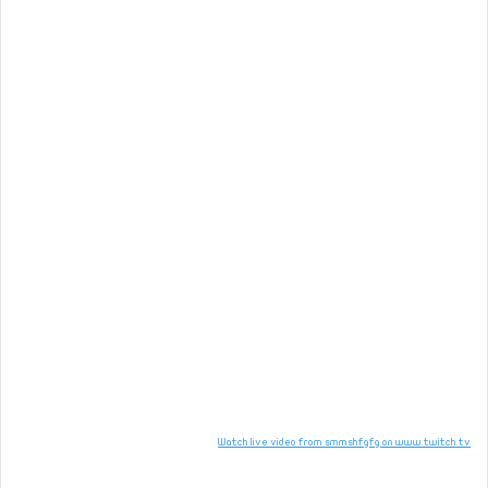
Watch live video from smmshfgfg on www.twitch.tv