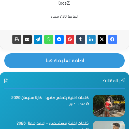
[ads2]
الساعة 7:30 مساء
اضافة تعليقك هنا
أخر المقالات
كلمات اغنية بتدفع حقها – كارلا سليمان 2026
منذ ساعتين
كلمات اغنية مستبيعين – احمد جمال 2026