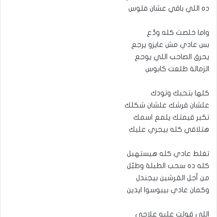
ده اللي باقي عشان فلوس
واما خلصت كله ودّع
بس عادي مش عايزو يرجع
يحرق الصاحب اللي يوجع
الزمالة طلعت كابوس
كلها بتحبك وتودك
علشان قرشك علشان شكلك
تكبر قيمتك يلمع اسمك
هتلاقي كله بيجري عليك
تغلط عادي كله هيستهبل
كله ده سحب الطبلة وطبّل
من أجل القرشين بيجندل
وكمان عادي بيبوسوا ايدين
اللي قولت عليه علاجي