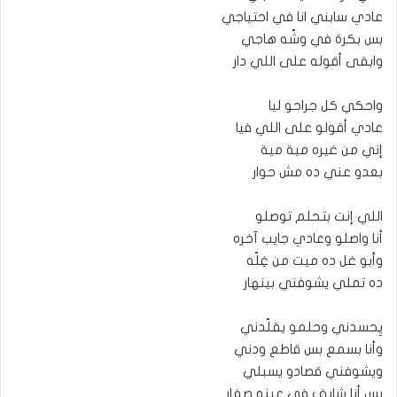
عادي سابني انا في احتياجي
بس بكرة في وشّه هاجي
وابقى أقوله على اللي دار
واحكي كل جراحو ليا
عادي أقولو على اللي فيا
إني من غيره مية مية
بعدو عني ده مش حوار
اللي إنت بتحلم توصلو
أنا واصلو وعادي جايب آخره
وأبو غل ده ميت من غِلّه
ده تملي يشوفني بينهار
يِحسدني وحلمو يقلّدني
وأنا بسمع بس قاطع ودني
ويشوفني قصادو يسبلي
بس أنا شايف في عينه صفار