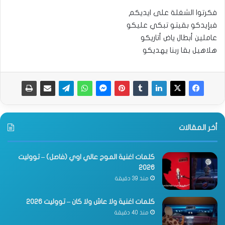
فكرتوا الشغلة على ايديكم
فبإيدكو بقيتو تبكي عليكو
عاملين أبطال ياض أتاريكو
هلاهيل بقا ربنا يهديكو
أخر المقالات
كلمات اغنية الموج عالي اوي (فاصل) – تووليت
2026
منذ 39 دقيقة
كلمات اغنية ولا عاش ولا كان – تووليت 2026
منذ 40 دقيقة