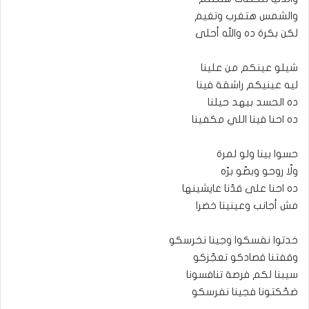
والشمس هتغرب وتغيم
لكن بكرة ده والله أحلى
شيلو عينكم من علينا
ليه عينيكم راشقة فينا
ده الحسد بيهد حيلنا
ده احنا فينا اللي مكفينا
حسوا بينا ولو لمرة
ولّا روحو وبصّو برّه
ده احنا على قدّنا عايشينها
مش أجانب وعينينا خضرا
خدتوا نفسكوا وجينا نخرسكو
وقفتنا قصادكو تعجّزكو
سيبنا لكم فرصة تنافسونا
ضحّكتونا فجينا نفرسكو