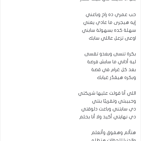
حب عمري ده راح وباعني
إيه هيجرى ما عادي يعني
سهلة كده بسهولة سابني
اوعى تزعل عاللي سابك
بكرة تنسى وبعدو تقسى
ليه أذاني ما سابش فرصة
بعد كل غرام في قصة
وبكره هيقدّر غيابك
اللي أنا قولت عليها شريكتي
وحبيبتي وتقريبًا بنتي
دي سابتني وباعت دلوقتي
دي نهايتي أكيد ولا أنا بحلم
هتألم وهفوق وأتعلم
والدنيا للحظات هتظلم