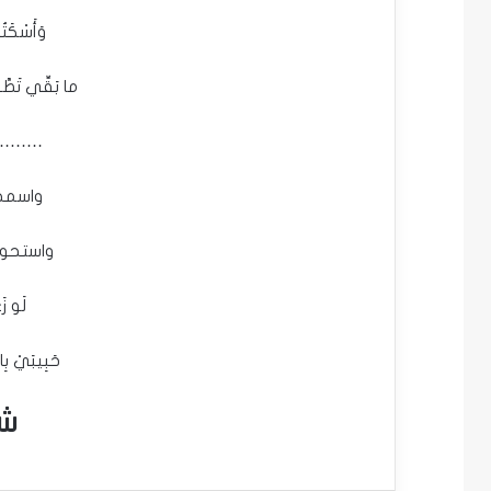
وَأَسْكَت
ما بَقِّي تَطَّ
…….
واسمحو
واستحوا 
لَو زَ
حَبِيبَيْ ب
شو