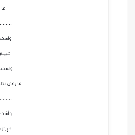
ما 
…….
واسمعو
حبيبي
واسكتو
ما بقى تطر
…….
وَأَسْمَ
حَبِيبَي