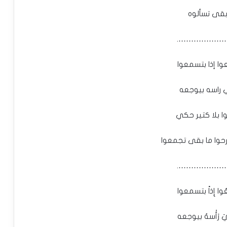
بقى تسألوه
…………………
ا إذا بتسمعوا
 راسه بيوجعه
ا بلا كتير حكي
حوا ما بقى تجمعوا
…………………
عُوا إِذاً بتسمعوا
ْيَ رَأْسهُ بيوجعه