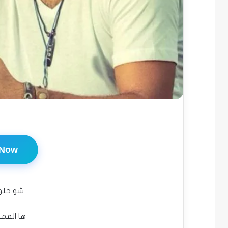
 Now
شو حلو
ها القمر