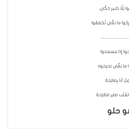
ُوا بَلّا كتير حَكِّي
رِحُوا ما بَقِّي تُجْمَعُوا
…………………
ا إِذا بتسمحوا
ما بَقِّي تجرحوه
عِلَ آنا بِصالِحهُ
ِالقَلْب صاير مَطْرَحهُ
 حلو