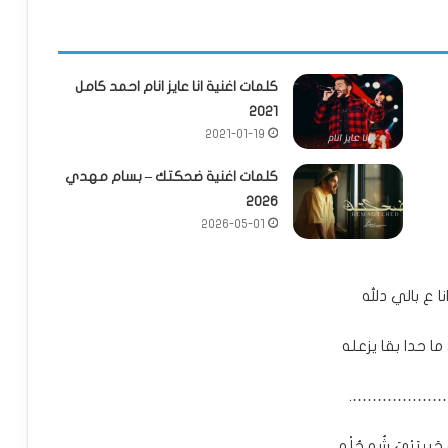
كلمات اغنية انا عايز انام احمد كامل
2021
2021-01-19
كلمات اغنية ضحكتك – بسام مهدي
2026
2026-05-01
ا ع بالي دلله
ما حدا بقا يزعله
…………………
حَبِيبَيْيَ شُو حُلْو