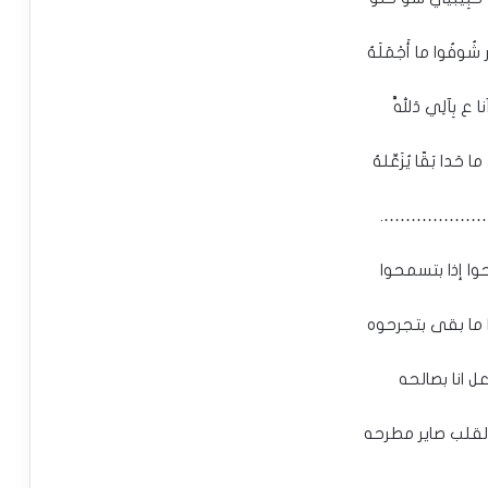
شُوفُوا ما أَجْمَلَهُ
نا ع بِآلِي دَلَّلَهُ
ا حَدا بَقّا يُزَعِّلهُ
…………………
ا إذا بتسمحوا
 ما بقى بتجرحوه
عل انا بصالحه
لقلب صاير مطرحه
…………………