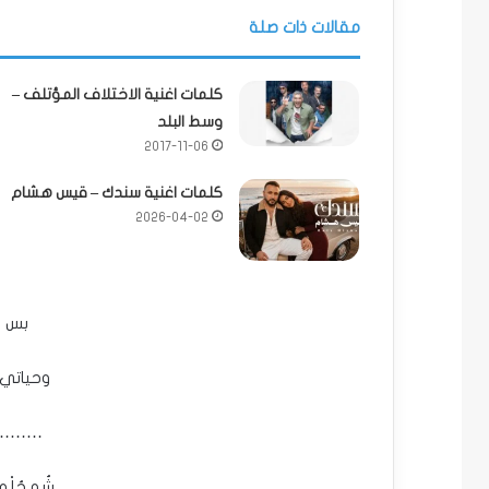
مقالات ذات صلة
كلمات اغنية الاختلاف المؤتلف –
وسط البلد
2017-11-06
كلمات اغنية سندك – قيس هشام
2026-04-02
بس ان
وحياتي 
…….
شُو حُلْو 