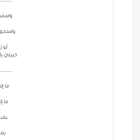
واسمحو
واستحوا 
لَو زَ
حَبِيبَيْ ب
…….
ما إل
ما إل
بقبل
بصر