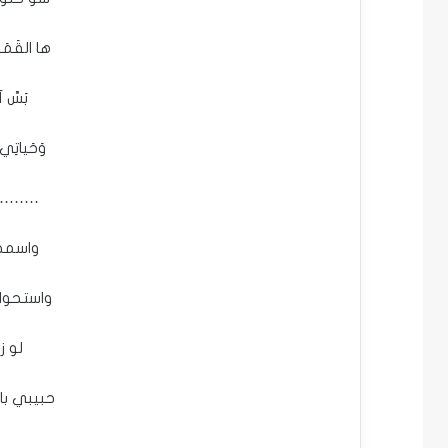
ها القَمَر 
بَسَّ آ
وَحَياتِي م
…….
واسمحو
واستحوا
لو ز
حبيبي با
…….