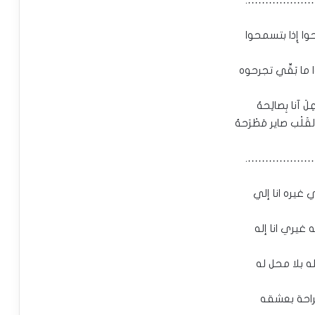
ا إِذا بتسمحوا
ما بَقِّي تجرحوه
عِلَ آنا بِصالِحهُ
ِالقَلْب صاير مَطْرَحهُ
…………………
ي غيره انا إلي
ه غيري انا إله
ه بلا محل له
احة بعشقه