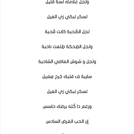
ولجل علامك لسة قلَُيل
تسكر تبكي زي العيل
لجل الصُحبة كانت قَحبة
ولجل الضِحكة طِلعت ناحبة
ولجل و شوش الماضي الشاحبة
سايبة ف قلبك جَرح مِسَيل
تسكر تبكي زي العيل
ورغم دا كُله برضك حاسس
إن الحب الفرض السادس