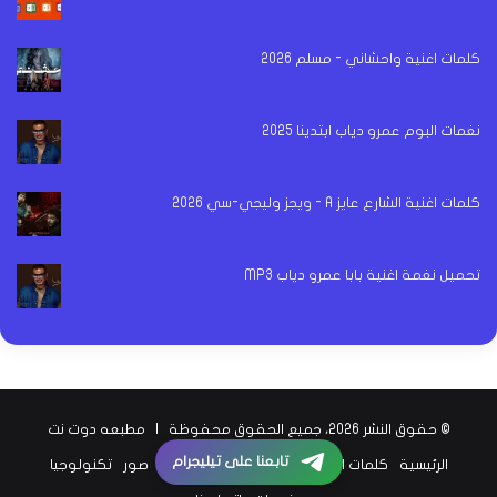
كلمات اغنية واحشاني - مسلم 2026
نغمات البوم عمرو دياب ابتدينا 2025
كلمات اغنية الشارع عايز A - ويجز وليجي-سي 2026
تحميل نغمة اغنية بابا عمرو دياب MP3
© حقوق النشر 2026، جميع الحقوق محفوظة |
مطبعه دوت نت
تابعنا على تيليجرام
الرئيسية
كلمات اغاني
اخبار الفن
اخبار الرياضة
صور
تكنولوجيا