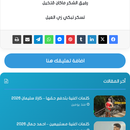
رفيق السُكر ماكان مُتخيل
تسكر تبكي زي العيل
اضافة تعليقك هنا
أخر المقالات
كلمات اغنية بتدفع حقها – كارلا سليمان 2026
منذ يومين
كلمات اغنية مستبيعين – احمد جمال 2026