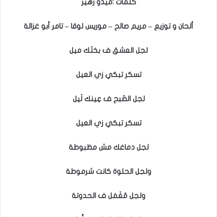
كلمات :ميدو زهير
ألحان و توزيع – مريم صالح – موريس لوقا – تامر أبو غزالة
لجل العشق ف بختَك ميل
تسكر تبكي زي العيل
لجل الصُبح ف عِينك لَيل
تسكر تبكي زي العيل
لجل دماغك مش مظبوطة
ولجل الحلوة كانت شرموطة
ولجل مُغَفل ف الحدوتة