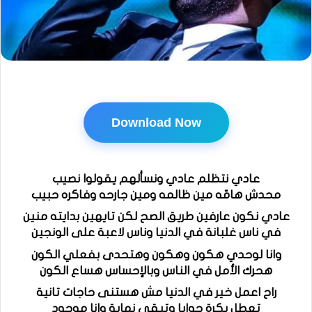
Download Now
عادي نتظلم عادي ونسألهم يقولوا نصيب
محدش هامّه مين ظالمه ومين جارحه وفاكره حبيب
عادي نكون عارفين طريق الصح لكن تايهين بدايته منين
في ناس غلبانة في الدنيا وناس لاعبة على الونجين
وانا لوحدي هكون وهكون وهتحدى بفعلي الكون
هحرك الأمل في الناس وبالإحساس هساع الكون
راح اعمل خير في الدنيا مش هستنى حاجات تانية
تعطل بكرة جوايا وتبقى نهاية وانا موجود