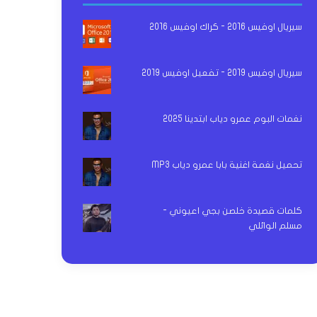
سيريال اوفيس 2016 - كراك اوفيس 2016
سيريال اوفيس 2019 - تفعيل اوفيس 2019
نغمات البوم عمرو دياب ابتدينا 2025
تحميل نغمة اغنية بابا عمرو دياب MP3
كلمات قصيدة خلصن بجي اعيوني -
مسلم الوائلي