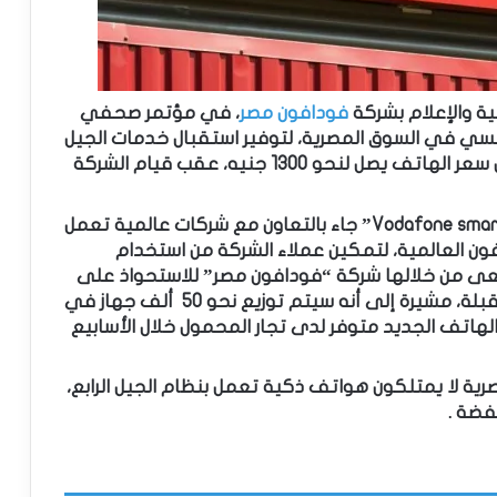
ة والإعلام بشركة
فودافون مصر
، في مؤتمر صحفي
افسي في السوق المصرية، لتوفير استقبال خدمات الجيل
الرابع للهواتف المحمولة لعملائها، وأوضحت أن سعر الهاتف يصل لنحو 1300 جنيه، عقب قيام الشركة
وأضافت نهى سعد، إن إطلاق هاتف “Vodafone smart turbo7” جاء بالتعاون مع شركات عالمية تعمل
ون العالمية، لتمكين عملاء الشركة من استخدام
تسعى من خلالها شركة “فودافون مصر” للاستحواذ على
نسبة من سوق الهواتف الذكية خلال الفترة المقبلة، مشيرة إلى أنه سيتم توزيع نحو 50 ألف جهاز في
الهاتف الجديد متوفر لدى تجار المحمول خلال الأسابيع
صرية لا يمتلكون هواتف ذكية تعمل بنظام الجيل الرابع،
فضة .