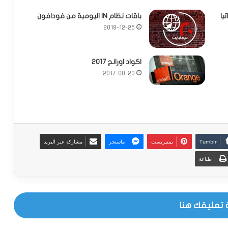
يا
باقات نظام IN اليومية من فودافون
2018-12-25
اكواد اورانج 2017
2017-08-23
بينتيريست
ماسنجر
مشاركة عبر البريد
طباعة
 تعليقك هنا