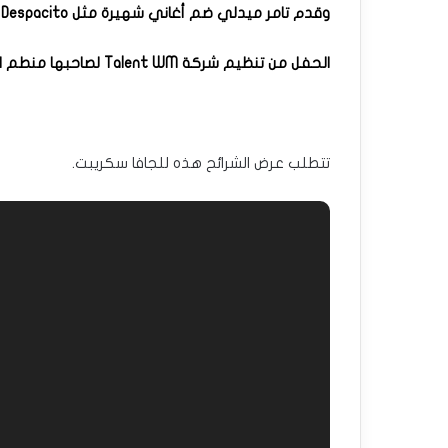
وقدم تامر ميدلي ضم أغاني شهيرة مثل Despacito وHappy.
الحفل من تنظيم شركة Talent WM لصاحبها منطم الحفلات الشهير و المنتج وليد منصور.
تتطلب عرض الشرائح هذه للجافا سكريبت.