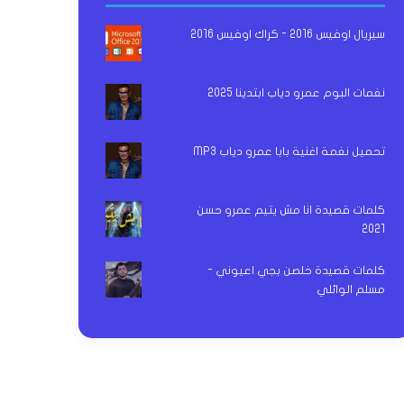
سيريال اوفيس 2016 - كراك اوفيس 2016
نغمات البوم عمرو دياب ابتدينا 2025
تحميل نغمة اغنية بابا عمرو دياب MP3
كلمات قصيدة انا مش يتيم عمرو حسن
2021
كلمات قصيدة خلصن بجي اعيوني -
مسلم الوائلي