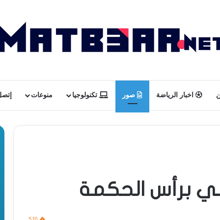
ن
اخبار الرياضة
صور
تكنولوجيا
منوعات
إتصل 
ي برأس الحكمة
510