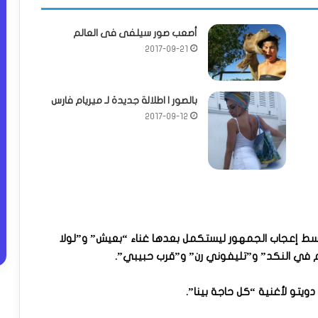
أصعب صور سيلفى فى العالم
2017-09-21
بالصور | اطلالة جديدة لـ ميريام فارس
2017-09-12
 وسط إعجاب الجمهور ليستكمل بعدها غناء “بعيش” و”لولا
لم في النكد” و”تليفوني رن” و”قرب حبيبي”.
ويتو لأغنية “كل حاجة بينا”.