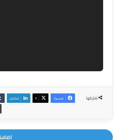
فيسبوك
‫X
لينكدإن
شاركها
اضافة