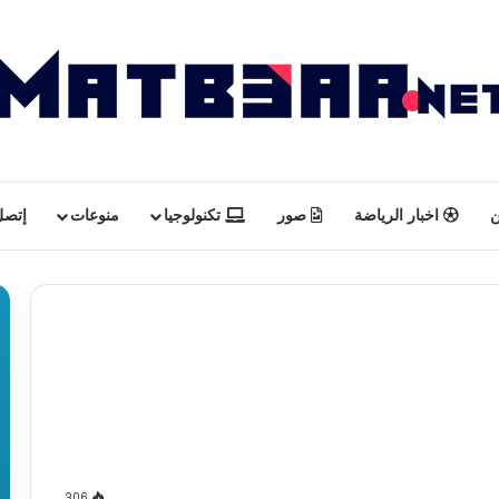
ن
اخبار الرياضة
صور
تكنولوجيا
منوعات
إتصل 
306