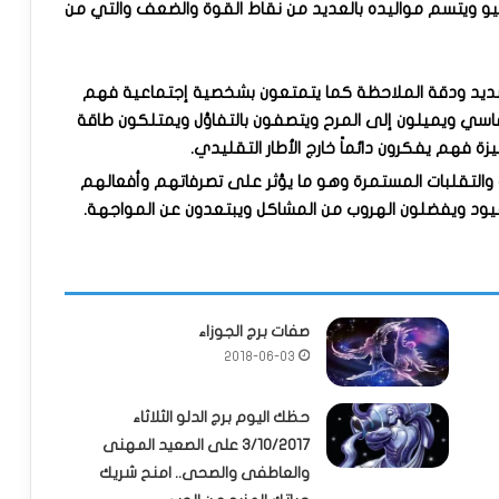
رج الجوزاء في الفترة ما بين 22 مايو إلى 21 يوليو ويتسم مواليده بالعديد من نقاط القوة والضعف والتي من
ء الشديد ودقة الملاحظة كما يتمتعون بشخصية إجتماعية فهم
ماسي ويميلون إلى المرح ويتصفون بالتفاؤل ويمتلكون طاقة
زة فهم يفكرون دائماً خارج الأطار التقليدي.
ة والتقلبات المستمرة وهو ما يؤثر على تصرفاتهم وأفعالهم
لقيود ويفضلون الهروب من المشاكل ويبتعدون عن المواجهة.
صفات برج الجوزاء
2018-06-03
حظك اليوم برج الدلو الثلاثاء
3/10/2017 على الصعيد المهنى
والعاطفى والصحى.. امنح شريك