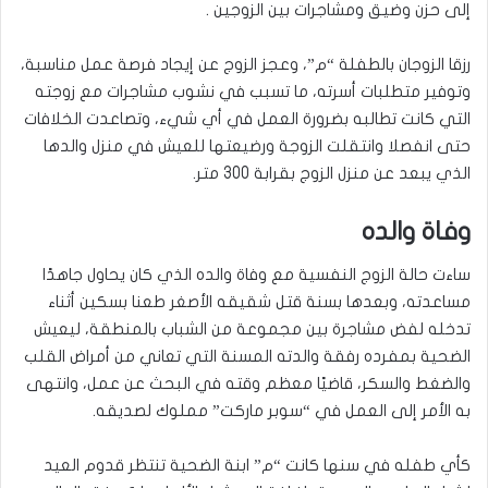
إلى حزن وضيق ومشاجرات بين الزوجين .
رزقا الزوجان بالطفلة “م”، وعجز الزوج عن إيجاد فرصة عمل مناسبة،
وتوفير متطلبات أسرته، ما تسبب في نشوب مشاجرات مع زوجته
التي كانت تطالبه بضرورة العمل في أي شيء، وتصاعدت الخلافات
حتى انفصلا وانتقلت الزوجة ورضيعتها للعيش في منزل والدها
الذي يبعد عن منزل الزوج بقرابة 300 متر.
وفاة والده
ساءت حالة الزوج النفسية مع وفاة والده الذي كان يحاول جاهدًا
مساعدته، وبعدها بسنة قتل شقيقه الأصغر طعنا بسكين أثناء
تدخله لفض مشاجرة بين مجموعة من الشباب بالمنطقة، ليعيش
الضحية بمفرده رفقة والدته المسنة التي تعاني من أمراض القلب
والضغط والسكر، قاضيًا معظم وقته في البحث عن عمل، وانتهى
به الأمر إلى العمل في “سوبر ماركت” مملوك لصديقه.
كأي طفله في سنها كانت “م” ابنة الضحية تنتظر قدوم العيد