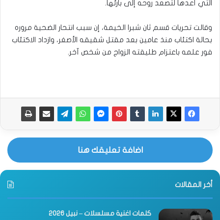
التي أعدها لتصعد روحه إلى بارئها.
وقالت تحريات قسم ثان شبرا الخيمة، إن سبب انتحار الضحية مروره
بحالة اكتئاب منذ عامين بعد مقتل شقيقه الأصغر، وازداد الاكتئاب
فور علمه باعتزام طليقته الزواج من شخص آخر.​
اضافة تعليقك هنا
أخر المقالات
كلمات اغنية مسلسلات – نبيل 2026