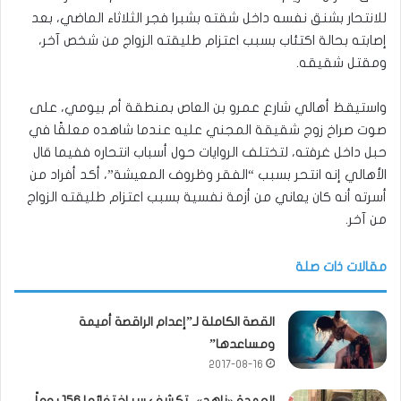
للانتحار بشنق نفسه داخل شقته بشبرا فجر الثلاثاء الماضي، بعد
إصابته بحالة اكتئاب بسبب اعتزام طليقته الزواج من شخص آخر،
ومقتل شقيقه.
واستيقظ أهالي شارع عمرو بن العاص بمنطقة أم بيومي، على
صوت صراخ زوج شقيقة المجني عليه عندما شاهده معلقًا في
حبل داخل غرفته، لتختلف الروايات حول أسباب انتحاره ففيما قال
الأهالي إنه انتحر بسبب “الفقر وظروف المعيشة”، أكد أفراد من
أسرته أنه كان يعاني من أزمة نفسية بسبب اعتزام طليقته الزواج
من آخر.
مقالات ذات صلة
القصة الكاملة لـ”إعدام الراقصة أميمة
ومساعدها”
2017-08-16
العمدة «ناهد».. تكشف سر اختفائها 156 يوماً