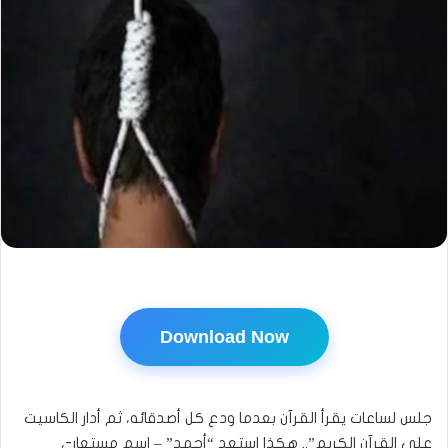
Download Now
جلس لساعات يقرأ القرآن بعدما ودع كل أصدقائه، ثم أدار الكاسيت
على القرآن الكريم”.. هكذا استعد “أحمد” – اسم مستعار-،