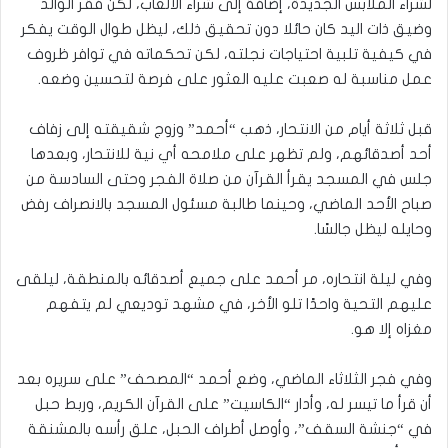
لشراء الملابس الجديدة، إضافة إلى شراء الألعاب، لكن فقر الوالد
وضيق ذات اليد كان حائلا دون تحقيق ذلك، ليظل طوال الوقت يفكر
في كيفية تلبية احتياجات نجلته، لكن تحكماته في توافر ظروف
عمل مناسبة له صعبت عليه العثور على فرصة لتحسين وضعه.
قبل ثلاثة أيام من الانتحار، ذهب “أحمد” وزوج شقيقته إلى زفاف
أحد أصدقائهم، ولم تظهر على ملامحه أي نية للانتحار، وبعدها
جلس في المسجد يقرأ القرآن من صلاة الفجر وحتى السادسة من
صباح الأحد الماضي، وحينما طالبة مسئول المسجد بالانصراف رفض
وحايله ليظل جالسًا.
وفي ليلة انتحاره، مر أحمد على جميع أصدقائه بالمنطقة، ليلقى
عليهم التحية واحدًا تلو الأخر، في مشهد توديعي لم يتفهم
مغزاه إلا هو.
وفي فجر الثلاثاء الماضي، وضع أحمد “المصحف” على سريره بعد
أن قرأ ما تيسر له، وأدار “الكاسيت” على القرآن الكريم، وربط حبل
في “جنشة السقف”، وأوصل أطراف الحبل، علق رأسه بالمشنقة