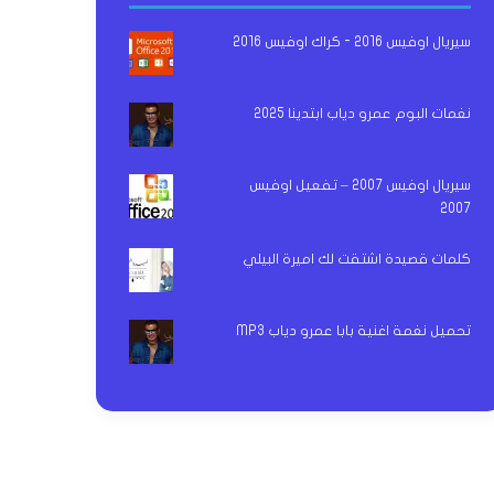
سيريال اوفيس 2016 - كراك اوفيس 2016
نغمات البوم عمرو دياب ابتدينا 2025
سيريال اوفيس 2007 – تفعيل اوفيس
2007
كلمات قصيدة اشتقت لك اميرة البيلي
تحميل نغمة اغنية بابا عمرو دياب MP3