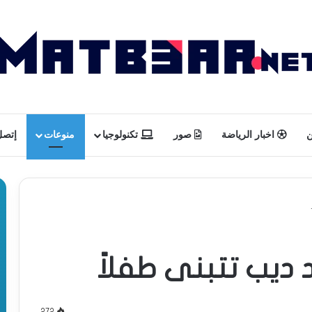
ن
اخبار الرياضة
صور
تكنولوجيا
منوعات
إتصل 
 ديب تتبنى طفلاً
272