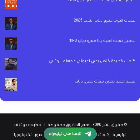
سيريال اوفيس 2016 - كراك اوفيس 2016
نغمات البوم عمرو دياب ابتدينا 2025
تحميل نغمة اغنية بابا عمرو دياب MP3
كلمات قصيدة خلصن بجي اعيوني - مسلم الوائلي
نغمة اغنية تملي معاك عمرو دياب
© حقوق النشر 2026، جميع الحقوق محفوظة |
مطبعه دوت نت
تابعنا على تيليجرام
الرئيسية
كلمات اغاني
اخبار الفن
اخبار الرياضة
صور
تكنولوجيا