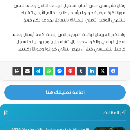
وكان تشيلسي على أعتاب تسجيل الهدف الثاني بعدما تلقى
موراتا كرة عرضية حولها برأسه بجانب القائم الأيمن لتشيك،
لينتهي الوقت الأصلي للمباراة بالتعادل بهدف لكل فريق.
واحتكم الفريقان لركلات الترجيح التي رجحت كفة أرسنال بعدما
سجل الرباعي والكوت، مونريال، تشامبرلين وجيرو، بينما سجل
كاهيل لتشيلسي قبل أن يهدر الثنائي كورتوا وموراتا ركلتين.
اضافة تعليقك هنا
أخر المقالات
كلمات اغنية بتدفع حقها – كارلا سليمان 2026