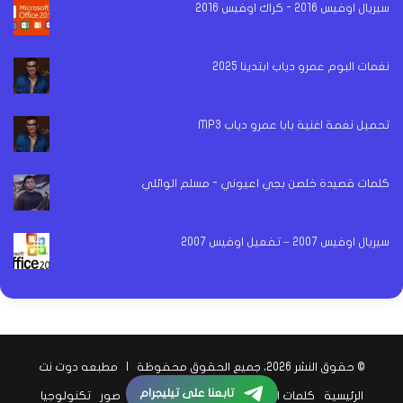
سيريال اوفيس 2016 - كراك اوفيس 2016
نغمات البوم عمرو دياب ابتدينا 2025
تحميل نغمة اغنية بابا عمرو دياب MP3
كلمات قصيدة خلصن بجي اعيوني - مسلم الوائلي
سيريال اوفيس 2007 – تفعيل اوفيس 2007
© حقوق النشر 2026، جميع الحقوق محفوظة |
مطبعه دوت نت
تابعنا على تيليجرام
الرئيسية
كلمات اغاني
اخبار الفن
اخبار الرياضة
صور
تكنولوجيا