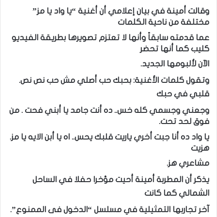
وقالت أمينة في بيان إعلامي أن أغنية “يا واد يا مز”
مختلفة من ناحية الكلمات
عما قدمته سابقاً وأنها لا تعتزم تصويرها بطريقة الفيديو
كليب كما أنها تحضر
الآن لألبومها الجديد.
وتقول كلمات الأغنية: بحبك حب أصلي مش حب نص نص.
قلبي في حبك
وجعني وجسمي كله خس.. ده أنت جامد يا أبني فحت . من
فوق لحد تحت.
يا واد ده أنا جبت أخري ياريت قلبك يحس.. اه يا أبن الايه يا مز.
هزيت
مشاعري هز.
يذكر أن المطربة أمينة أحيت مؤخرا حفلا في الساحل
الشمالي كما كانت
آخر تجاربها التمثيلية في مسلسل “الدخول فى الممنوع”.