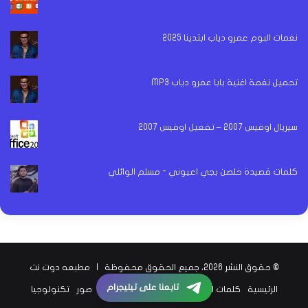
نغمات البوم عمرو دياب ابتدينا 2025
تحميل نغمة اغنية بابا عمرو دياب MP3
سيريال اوفيس 2007 – تفعيل اوفيس 2007
كلمات قصيدة خلصن بجي اعيوني - مسلم الوائلي
© حقوق النشر 2026، جميع الحقوق محفوظة |
مطبعه دوت نت
تابعنا على تيليجرام
الرئيسية
كلمات اغاني
اخبار الفن
اخبار الرياضة
صور
تكنولوجيا