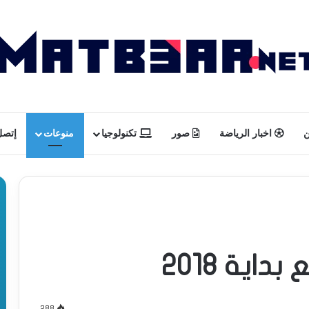
ن
اخبار الرياضة
صور
تكنولوجيا
منوعات
إتصل 
اية 2018
288