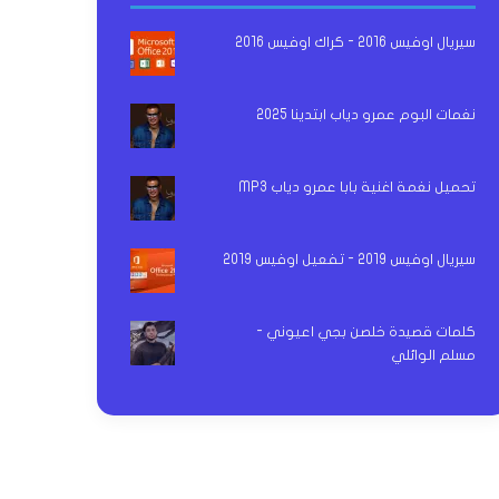
سيريال اوفيس 2016 - كراك اوفيس 2016
نغمات البوم عمرو دياب ابتدينا 2025
تحميل نغمة اغنية بابا عمرو دياب MP3
سيريال اوفيس 2019 - تفعيل اوفيس 2019
كلمات قصيدة خلصن بجي اعيوني -
مسلم الوائلي