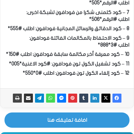
اطلب #الرقم*505*
7 – كود كلمنى شكرا من فودافون لشبكة اخرى:
اطلب #الرقم*506*
8 – كود الدقائق والرسائل المجانية فودافون: اطلب #555*
9 – كود الاحتفاظ بالمكالمات الفائتة فودافون:
اطلب #3*888*
10 – كود معرفة أخر مكالمة سابقة فودافون: اطلب #150*
11 – كود تشغيل الكول تون فودافون: #كود الاغنية*005*
12 – كود إلغاء الكول تون فودافون: اطلب #0*550*
اضافة تعليقك هنا