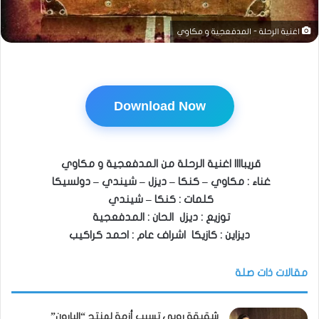
اغنية الرحلة - المدفعجية و مكاوي
Download Now
قريباااا اغنية الرحلة من المدفعجية و مكاوي
غناء : مكاوي – كنكا – ديزل – شيندي – دولسيكا
كلمات : كنكا – شيندي
توزيع : ديزل الحان : المدفعجية
ديزاين : كازيكا اشراف عام : احمد كراكيب
مقالات ذات صلة
شقيقة روبي تسبب أزمة لمنتج “البارون”