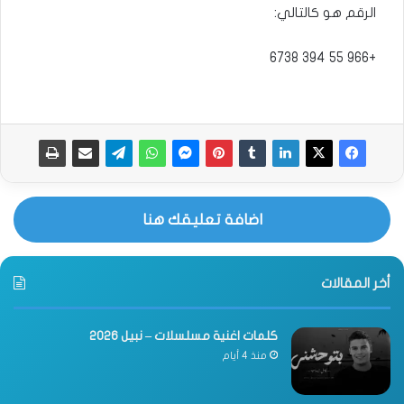
الرقم هو كالتالي:
+966 55 394 6738‏
اضافة تعليقك هنا
أخر المقالات
كلمات اغنية مسلسلات – نبيل 2026
منذ 4 أيام