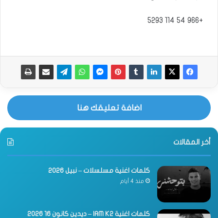
+966 54 114 5293‏
اضافة تعليقك هنا
أخر المقالات
كلمات اغنية مسلسلات – نبيل 2026
منذ 4 أيام
كلمات اغنية IAM K2 – ديدين كانون 16 2026