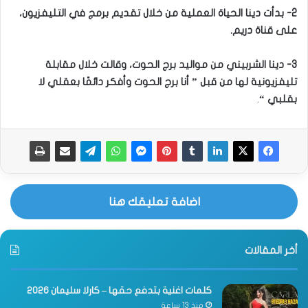
2- بدأت دينا الحياة العملية من خلال تقديم برمج في التليفزيون،
على قناة دريم.
3- دينا الشربيني من مواليد برج الحوت، وقالت خلال مقابلة
تليفزيونية لها من قبل ” أنا برج الحوت وأفكر دائمًا بعقلي لا
بقلبي “
.
اضافة تعليقك هنا
أخر المقالات
كلمات اغنية بتدفع حقها – كارلا سليمان 2026
منذ 13 ساعة