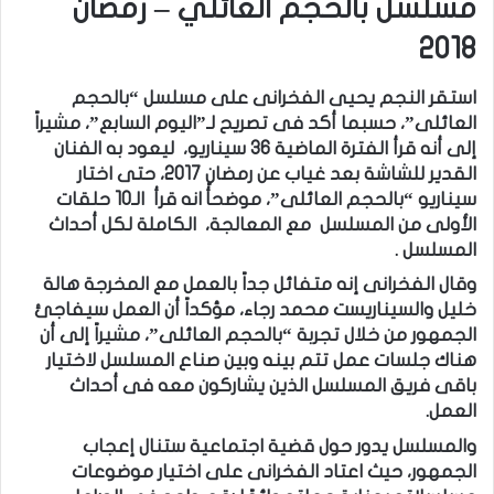
مسلسل بالحجم العائلي – رمضان
2018
استقر النجم يحيى الفخرانى على مسلسل “بالحجم
العائلى”، حسبما أكد فى تصريح لـ”اليوم السابع”، مشيراً
إلى أنه قرأ الفترة الماضية 36 سيناريو، ليعود به الفنان
القدير للشاشة بعد غياب عن رمضان 2017، حتى اختار
سيناريو “بالحجم العائلى”، موضحأً انه قرأ الـ10 حلقات
الأولى من المسلسل مع المعالجة، الكاملة لكل أحداث
المسلسل .
وقال الفخرانى إنه متفائل جداً بالعمل مع المخرجة هالة
خليل والسيناريست محمد رجاء، مؤكداً أن العمل سيفاجئ
الجمهور من خلال تجربة “بالحجم العائلى”، مشيراً إلى أن
هناك جلسات عمل تتم بينه وبين صناع المسلسل لاختيار
باقى فريق المسلسل الذين يشاركون معه فى أحداث
العمل.
والمسلسل يدور حول قضية اجتماعية ستنال إعجاب
الجمهور، حيث اعتاد الفخرانى على اختيار موضوعات