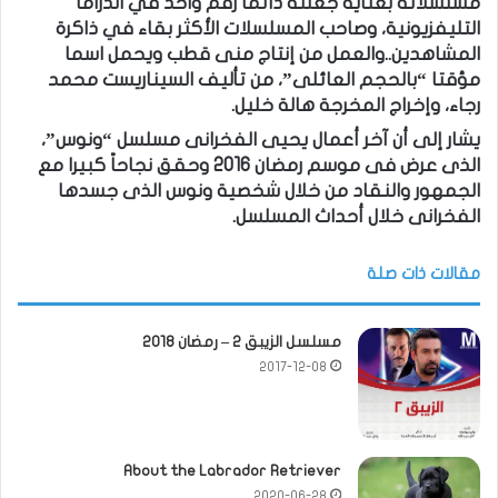
مسلسلاته بعناية جعلته دائمًا رقم واحد في الدراما
التليفزيونية، وصاحب المسلسلات الأكثر بقاء في ذاكرة
المشاهدين..والعمل من إنتاج منى قطب ويحمل اسما
مؤقتا “بالحجم العائلى”، من تأليف السيناريست محمد
رجاء، وإخراج المخرجة هالة خليل.
يشار إلى أن آخر أعمال يحيى الفخرانى مسلسل “ونوس”،
الذى عرض فى موسم رمضان 2016 وحقق نجاحاً كبيرا مع
الجمهور والنقاد من خلال شخصية ونوس الذى جسدها
الفخرانى خلال أحداث المسلسل.
مقالات ذات صلة
مسلسل الزيبق 2 – رمضان 2018
2017-12-08
About the Labrador Retriever
2020-06-28