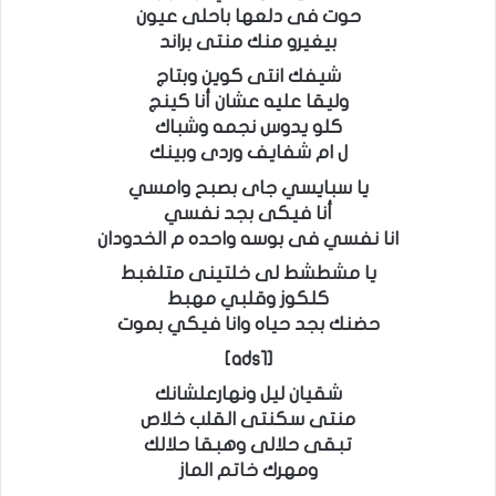
حوت فى دلعها باحلى عيون
بيغيرو منك منتى براند
شيفك انتى كوين وبتاج
وليقا عليه عشان أنا كينج
كلو يدوس نجمه وشباك
ل ام شفايف وردى وبينك
يا سبايسي جاى بصبح وامسي
أنا فيكى بجد نفسي
انا نفسي فى بوسه واحده م الخدودان
يا مشطشط لى خلتينى متلغبط
كلكوز وقلبي مهبط
حضنك بجد حياه وانا فيكي بموت
[ads1]
شقيان ليل ونهارعلشانك
منتى سكنتى القلب خلاص
تبقى حلالى وهبقا حلالك
ومهرك خاتم الماز