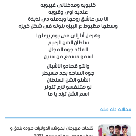
كلبوبه ومدخلانى غيبوبه
عنديه اوى وقروبه
انا بس عاشق روحها وبدمنه دي لذيذة
وسطها مظبوط ع البيزه بنوته فى شكل كريزه
وهزعل أنا إلى فى يوم يزعلها
سلطان الشن الزعيم
القائد جوه المجال
اسمو مسمع من سنين
وانتو قصادو الاشبال
جوه الساحه بجد مسيطر
الشنو الشن السلطان
لو هتنفسو لازم تتوتر
اسم الشن ترند يا ما
مقالات ذات صلة
كلمات مهرجان ايموشن الدولارات حوده بندق و
سيف مجدي و خالد عجمي 2021