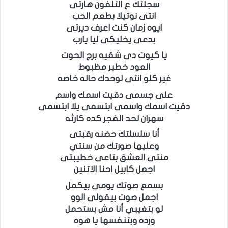
سجلتك ع التلفون هارتى
انتى نوتيلا بطعم الحب
ايوه زمان كنت اعرف ديرتى
بدعى يخليكى ليا يارب
يا كيوت دى شقيه برج الحوت
العود خطير مظبوط
غير كلو انتى لوحدك حاله خاصه
على جسمى دقيت اسمك واسم
دقيت اسمك واسمى ابتسمى يلا ابتسمى
سهران لحد الفجر كده كارثه
أنا سلسلتك حضنه رقبتى
وعليها صورتك من سنتي
منتى العشق بتاعى خطيبتى
اجمل كابيل احنا الاتنين
بسمع صوتك يومى بيكمل
اجمل صوت بيقولى الوو
لو بتغيبي أنا مش بستحمل
ورده وبتنفسها يا هوه