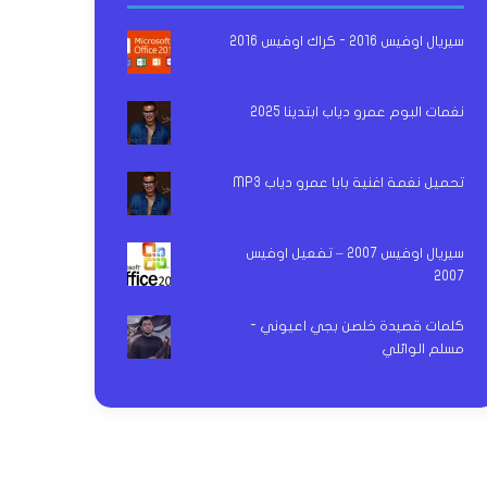
سيريال اوفيس 2016 - كراك اوفيس 2016
نغمات البوم عمرو دياب ابتدينا 2025
تحميل نغمة اغنية بابا عمرو دياب MP3
سيريال اوفيس 2007 – تفعيل اوفيس
2007
كلمات قصيدة خلصن بجي اعيوني -
مسلم الوائلي