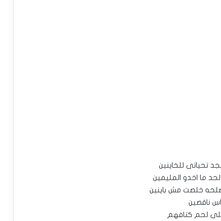
جد تحياتى للخاينين
لحد ما اخدو المليمين
صلحه خلصت مش باينين
اس ناقصين
لى لحم كتافهم