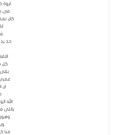
ايوة 
فى مش
كان تفكي
ان
شو
حد يد
الاق
كل س
بقى ا
عمرى 
ان ا
م
الله ال
ياللى ف
وهور
وي
منا ك