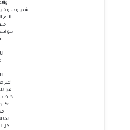
وال
شدو و مدو شوف
انا م 
مير
انتو ات
ب
د
ان
م
ان
اكبر ص
من الل
كنت حاس
وكانو
مش
لما 
كل ال