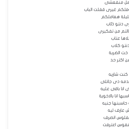
اصل منفعشى
لكم غيرى قفلت الباب
الليلة هعاملكم
ى دنتو ذئاب
شالتم من تفكيرى
لاها عتاب
نتو كلاب
ا خت الضربة
ن اكتر حد
ا كنت شاريه
دمه دى جاتلى
ى انا باقى عليه
بها انا بالاخوية
 حاسبنها جنيه
 عارف ليه
الفلوس اتصرف
نفوس اعترفت