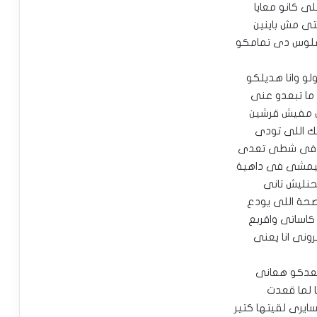
لى كانو معايا
تى مش باينين
فلوس دى تمامكو
و وانا هديلكو
ما تبعدو عنى
 مفيش قرشين
بك اللى تودى
فى شطى تعدى
يمشى فى داهية
نليش تانى
حة اللى يودع
كاساتى واقربع
ونى انا يعنى
عدكو هعانى
ا لما قعدت
يرى لقيتها كتير