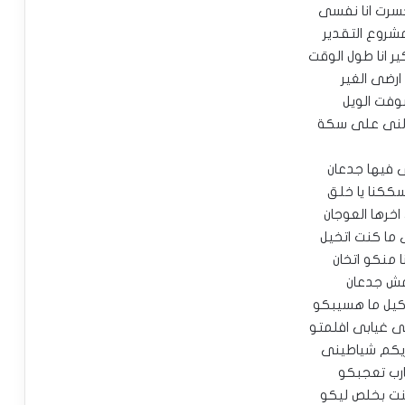
خسرت انا نفسى
روع التقدير
ر انا طول الوقت
ا ارضى الغير
فت الويل
لنى على سكة
ى فيها جدعان
ككنا يا خلق
خرها العوجان
ما كنت اتخيل
نا منكو اتخان
ش جدعان
وكيل ما هسيبكو
ى غيابى افلمتو
يكم شياطينى
ارب تعجبكو
نت بخلص ليكو