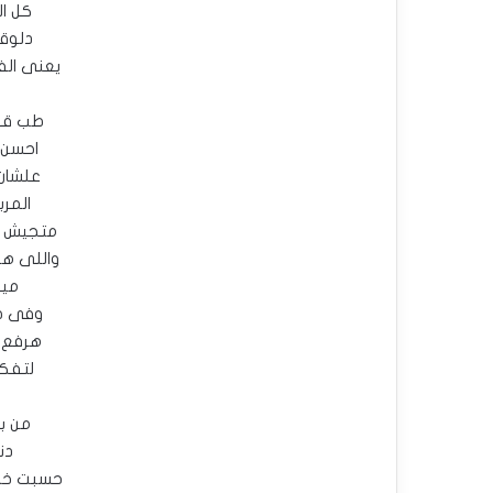
كل ال
دلوق
يعنى ال
طب قول
احسن 
علشان
المر
متجيش 
واللى ه
ميح
وفى ص
هرفع 
لتفكر
من ب
دن
حسبت خسا