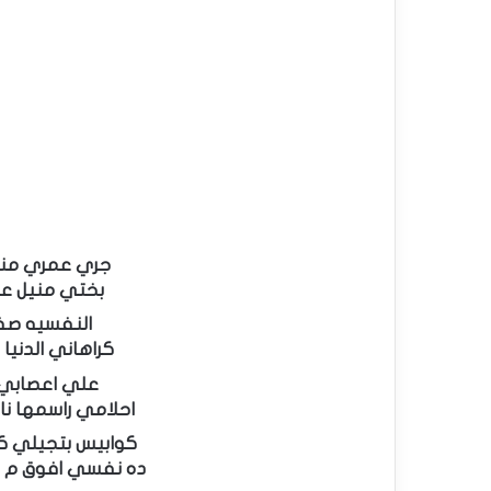
‏جري عمري مني
بختي منيل عم
النفسيه صفر
كراهاني الدنيا 
علي اعصابي 
احلامي راسمها ن
كوابيس بتجيلي 
ده نفسي افوق م ا