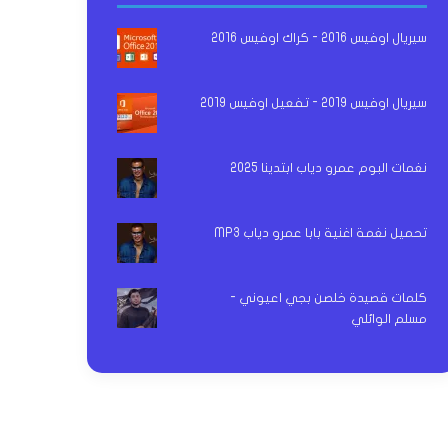
سيريال اوفيس 2016 - كراك اوفيس 2016
سيريال اوفيس 2019 - تفعيل اوفيس 2019
نغمات البوم عمرو دياب ابتدينا 2025
تحميل نغمة اغنية بابا عمرو دياب MP3
كلمات قصيدة خلصن بجي اعيوني -
مسلم الوائلي