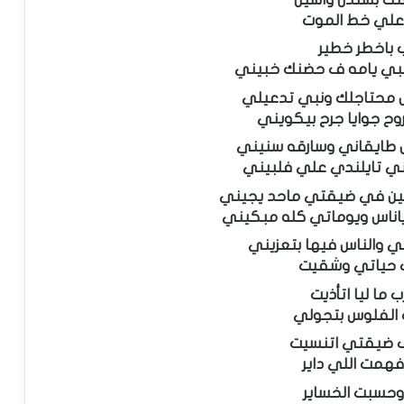
علي خط الموت
باخطر خطير
بي يامه ف حضنك خبيني
 محتاجلك ونبي تدعيلي
وح جوايا جرح بيكويني
ش طايقاني وسارقه سنيني
 تايلندي علي فلبيني
لفين في ضيقتي ماحد يجيني
ناس ويوماتي كله مبكيني
ي والناس فيها بتعزيني
 حياتي وشقيت
 ما ليا اتأذيت
الفلوس بتجولي
 ضيقتي اتنسيت
همت اللي داير
حسبت الخساير