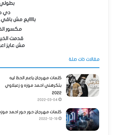
بطولي 
دي حب
باااايع مش باقي 
مكسور الخا
قدمت الخي
مش عايز اع
مقالات ذات صلة
كلمات مهرجان ياعم الحظ ليه
بتكرهني احمد موزه و زعبلاوي
2022
2022-03-04
كلمات مهرجان حور حور احمد موزه
2022-12-19