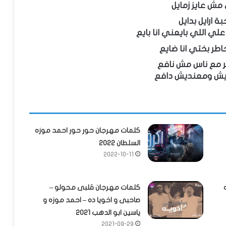
مش عايز زمايل
ة ارايل بدايل
علي اللي بايعني انا بايع
طر بختي انا ضايع
ر مع ناس مش نافع
يش ومعنديش دافع
كلمات مهرجان حور حور احمد موزه
السلطان 2022
2022-10-11
كلمات مهرجان قلبى محولو –
صاحبى و اخويا ده – احمد موزه و
ياسين ابو الدهب 2021
2021-09-29