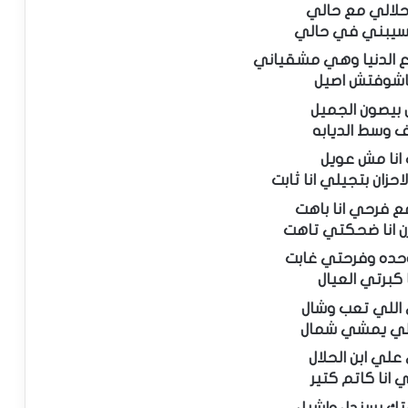
حلالي مع حالي
تسيبني في حالي
ع الدنيا وهي مشقياني
اشوفتش اصيل
يصون الجميل
ف وسط الديابه
 انا مش عويل
احزان بتجيلي انا ثابت
مع فرحي انا باهت
زن انا ضحكتي تاهت
وحده وفرحتي غابت
ا كبرتي العيال
اللي تعب وشال
لي يمشي شمال
لي ابن الحلال
انا كاتم كتير
ك بسندل واشيل