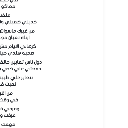
معاكو 
ملقب 
خديني ضميني ون
من غيرك ماسواش
ابنك تعبان مجر
كرهاني الايام م
صحبه هندي صيني
دول ناس تعابين حا
دمعتي علي خدي يا
بتعاير علي طيبت
تعبت ف
من اقرب
في وقت 
ومرمي ف
عرفت وف
فهمت و