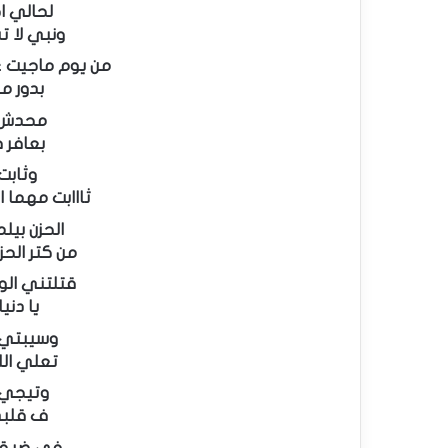
لحالي ا
ونبي لا 
من يوم ماجيت 
بدور م
محدش ب
بعافر 
وثابت
ثااابت مهما ال
الحزن بيل
من كتر الح
قتلتني ال
يا دني
وسيبتي 
تعلي ال
وتيجي ع
ف قلبي 
في ضيقت