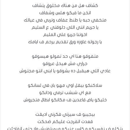
كشاف هل من هناك مخلوق يتشاف
اتخن ما فيكو هلس وشفاف
متخفي حبه يا طنط عفاف وتربي في عيالك
يا حريم انتي اللي دلوقتي ع السليم
اخوتنا جريو علي المليم
يا رجوله عاوزه ورق تقديم يرحم ف ايامك
متفوقو هنا اي حد تمولو هيسوقو
جراري مش هيحل عروقو
عادي اللي هيقبل ده بشوقو يا ابني انتو مجتوش
سلاكنكو بيقل اوي مهو بان في لسانكو
مع اي شبشب ترمي ودانكو
خليكو ياض قاعدين ف مكانكو ابطال متجروش
بيجيبو ف سيرتي فكرني اديقت
قعدت اتفرجت عليكم ضحكت
بتكلو ف نفسيكو و كاسر عنيكو مبهرتونيش ولا حتي اتفاجئت