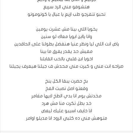
هتشوفو مني الرد سريع
تحبو تتفرجو طب ازيع يا عيال يا كوتوموتو
يخويا اللي بينا مش عشرت يومين
وانا ياابن ابويا معاك لو سنين
ياض انت اللي ليا ونظر عنيا هنفضل بطولنا على الحاقدين
مفيش حد يقدر يفرق ما بينا
اخويا ابن قلبي بالحب اتقابلنا
صراحه انت مني و كبرت مني محدش ف جيلنا هيعرف يجيلنا
بخ حضرت يبقا الكل ينخ
وقعتو اصل نصبت الفخ
مخدتش بوم انا بدي الطخ لايها مغامر
خد بطل تكرت منا مش هرد
انا خايف اسيبو عليك ليعض
متوهش مني ده كلبي الرود انا مديلو اوامر