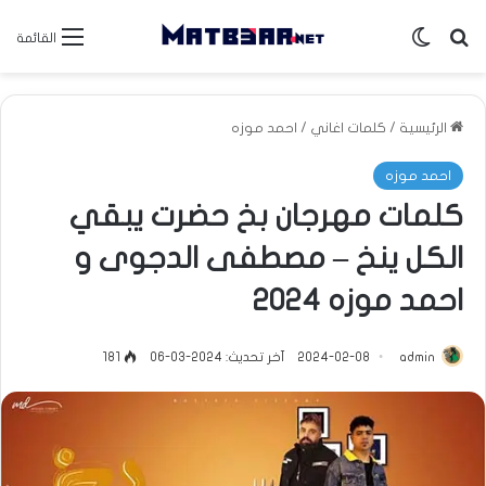
بحث عن
الوضع المظلم
القائمة
الرئيسية
/
كلمات اغاني
/
احمد موزه
احمد موزه
كلمات مهرجان بخ حضرت يبقي
الكل ينخ – مصطفى الدجوى و
احمد موزه 2024
admin
2024-02-08
آخر تحديث: 2024-03-06
181