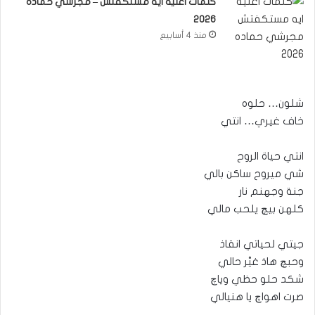
كلمات اغنية ايه مستكفتش – مجرشي حماده
2026
منذ 4 أسابيع
شلون… حلوه
خاف غيري… انتي
انتي حياة الروح
شي ميروح ساكن بالي
جنة وجهنم نار
كلهن بيچ يلحب مالي
جيتي لحياتي انقاذ
وحبچ هاذ غيَّر حالي
شكد حلو حظي وياچ
صرت اهواچ يا هنيالي