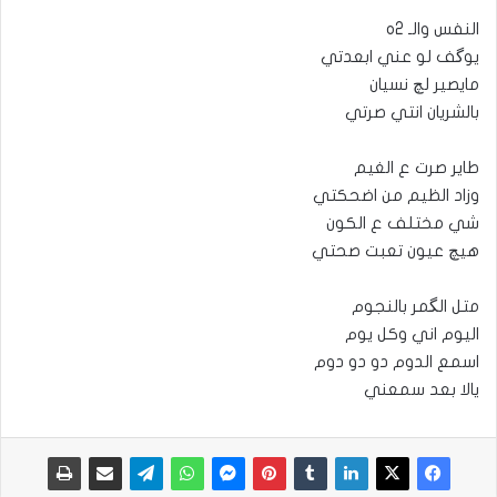
النفس والـ o2
يوگف لو عني ابعدتي
مايصير لچ نسيان
بالشريان انتي صرتي
طاير صرت ع الغيم
وزاد الظيم من اضحكتي
شي مختلف ع الكون
هيچ عيون تعبت صحتي
متل الگمر بالنجوم
اليوم اني وكل يوم
اسمع الدوم دو دو دوم
يالا بعد سمعني