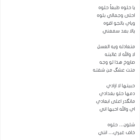
يا حلوه طبعاً حلوه
احلى وجمالي بلوه
وياي بالجو اقوه
يالا بعد سمعني
متعادله ويه العسل
لا والله لا غالبته
صاروخ هذا لو وجه
متت عشگ من شفته
حبيتها لا ارادي
دمها حلو بغدادي
ماتگدر اعلى ابعادي
اي والله احبها اني
شلون… حلوه
خاف غيري… انتي