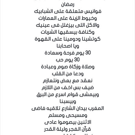
رمضان
فوانيس متعلقة على الشبابيك
وخيوط الزينة على العمارات
والاكل اللى بيزغلل فى عينيك
وكنافة بيسقيها الشربات
كوتشينا ودومينا على القهوة
ويا اصحابنا
30 يوم فرحة وسعادة
30 يوم حب
وصلاة وزكاة صوم وعبادة
ودعا من القلب
نعقد مع بعض ونتعازم
ضيف بس اخف من اللازم
وبيمشى قوام اسرع من البرق
وبيسبنا
المغرب بيدان الشارع تلاقيه فاضى
ومسيحى ومسلم
الاثنين بيصوموا عادى
قرآن الفجر وليلة القدر