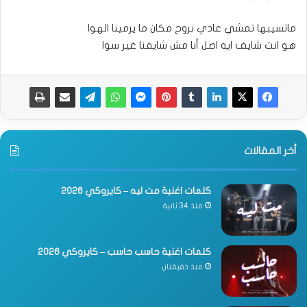
ماتسيبها تمشي عادي نروح مكان ما يرمينا الهوا
هو انت شايف ايه اصل أنا مش شايفنا غير سوا
أخر المقالات
كلمات اغنية مت ليه – كايروكي 2026
منذ 34 ثانية
كلمات اغنية حاسب حاسب – كايروكي 2026
منذ دقيقتان