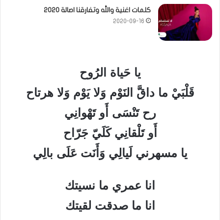
كلمات اغنية والله وتفارقنا اصالة 2020
2020-09-16
يا حَياة الرُوح
قَلْبَيْ ما داقَّ النَوْم وَلا يَوْم وَلا هرتاح
رح تَنْسَى أَو تَهْوانِي
أَو تَلْقانِي كَلَيّ جَرّاح
يا مسهرني لَيالِي وَأَنَت عَلَى بالِي
انا عمري ما نسيتك
انا ما صدقت لقيتك