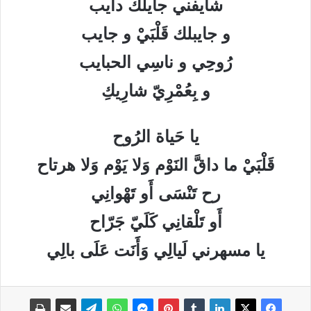
شايفني جايلك دايب
و جايبلك قَلْبَيْ و جايب
رُوحِي و ناسِي الحبايب
و بِعُمْرِيّ شارِيكِ
يا حَياة الرُوح
قَلْبَيْ ما داقَّ النَوْم وَلا يَوْم وَلا هرتاح
رح تَنْسَى أَو تَهْوانِي
أَو تَلْقانِي كَلَيّ جَرّاح
يا مسهرني لَيالِي وَأَنَت عَلَى بالِي