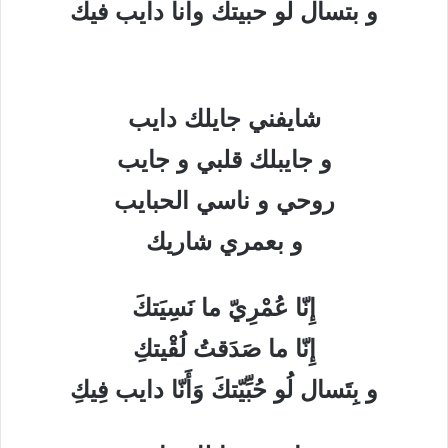
و بتسال لو حبيتك وانا دايب فيك
شايفني جايلك دايب
و جايبلك قلبي و جايب
روحي و ناسي الحبايب
و بعمري شاريك
إِنّا عُمْرِيّ ما نَسِيَتكَ
إِنّا ما صَدَقتُ لُقْيتكِ
و بِتَسال لُو حُبِّيّتكَ وَأَنّا دايب فِيكِ