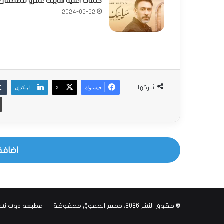
كلمات اغنية سايبك عمرو مصطفى
2024-02-22
فيسبوك
‫X
لينكدإن
شاركها
اضافة
© حقوق النشر 2026، جميع الحقوق محفوظة |
مطبعه دوت نت