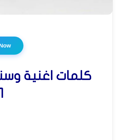
 Now
كلمات اغنية وس
1