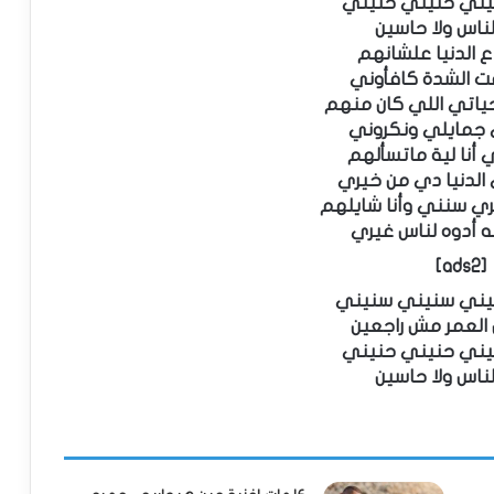
يني حنيني حنيني
ناس ولا حاسين
اع الدنيا علشانهم
قت الشدة كافأوني
ياتي اللي كان منهم
 جمايلي ونكروني
ي أنا لية ماتسألهم
الدنيا دي من خيري
 سنني وأنا شايلهم
ه أدوه لناس غيري
[ads2]
يني سنيني سنيني
العمر مش راجعين
يني حنيني حنيني
ناس ولا حاسين