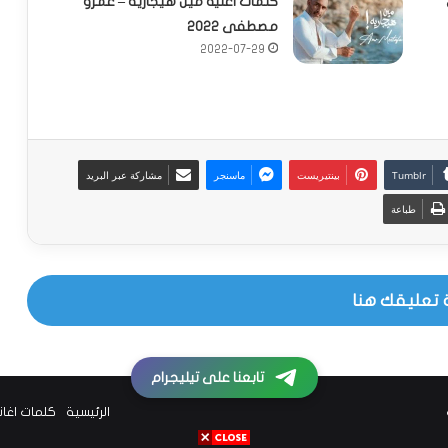
كلمات اغنية مين هيجاريه – عمرو
مصطفى 2022
2022-07-29
بينتيريست
ماسنجر
مشاركة عبر البريد
طباعة
 تعليقك هنا
تابعنا على تيليجرام
الرئيسية
كلمات اغا