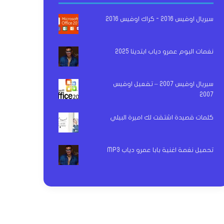
سيريال اوفيس 2016 - كراك اوفيس 2016
نغمات البوم عمرو دياب ابتدينا 2025
سيريال اوفيس 2007 – تفعيل اوفيس
2007
كلمات قصيدة اشتقت لك اميرة البيلي
تحميل نغمة اغنية بابا عمرو دياب MP3