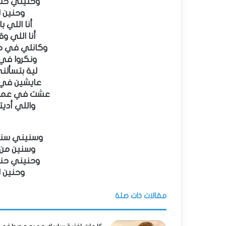
وحنيني حن
وحنين ل
أنا اللي ب
أنا اللي و
وكانلي في ح
ونكروا في
لية بتسألن
عايشين في 
عشت في عمري
واللي أديت
وسنيني سن
وسنين من 
وحنيني حن
وحنين ل
مقالات ذات صلة