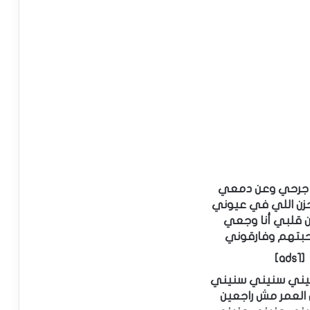
 جرحي وعن دمعي
حزن اللي في عيوني
 قلبي أنا وجعي
حبتهم وفارقوني
[ads1]
يني سنيني سنيني
العمر مش راجعين