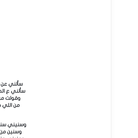
‏سألني عن
سألني ع ال
وقولت من
من اللي 
وسنيني سن
وسنين من 