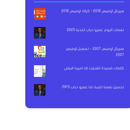
سيريال اوفيس 2016 - كراك اوفيس 2016
نغمات البوم عمرو دياب ابتدينا 2025
سيريال اوفيس 2007 – تفعيل اوفيس
2007
كلمات قصيدة اشتقت لك اميرة البيلي
تحميل نغمة اغنية بابا عمرو دياب MP3