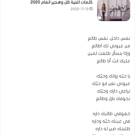
كلمات اغنية ظل وهجير انغام 2020
2020-11-13
نفس داخل، نفس طالع
من عيوني لك اطالع
وإذا بتسأل طلعت لمين
عليك انتَ أنا طالع
يا حيّه زولك وحيّك
عيوني نعن ابو حيّك
تراعي دارك وحيّك
تحوفك نازل وطالع
خفوقي طالبك داره
في عينك خبّه وداره
طلبتك صير له داره