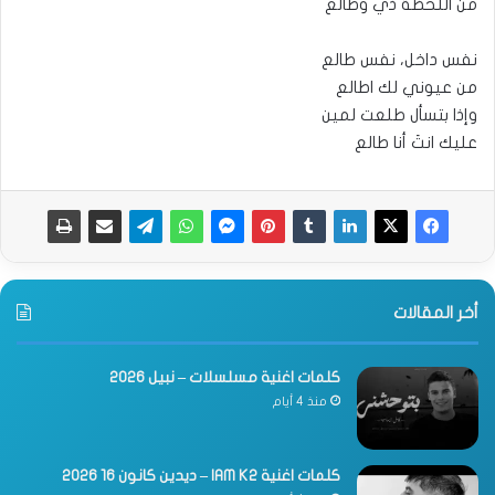
من اللحظة ذي وطالع
نفس داخل، نفس طالع
من عيوني لك اطالع
وإذا بتسأل طلعت لمين
عليك انتَ أنا طالع
أخر المقالات
كلمات اغنية مسلسلات – نبيل 2026
منذ 4 أيام
كلمات اغنية IAM K2 – ديدين كانون 16 2026