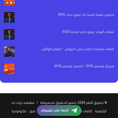
تحميل نغمة اغنية بابا عمرو دياب MP3
نغمات البوم عمرو دياب ابتدينا 2025
كلمات قصيدة خلصن بجي اعيوني - مسلم الوائلي
سيريال اوفيس 2019 - تفعيل اوفيس 2019
© حقوق النشر 2026، جميع الحقوق محفوظة |
مطبعه دوت نت
تابعنا على تيليجرام
الرئيسية
كلمات اغاني
اخبار الفن
اخبار الرياضة
صور
تكنولوجيا