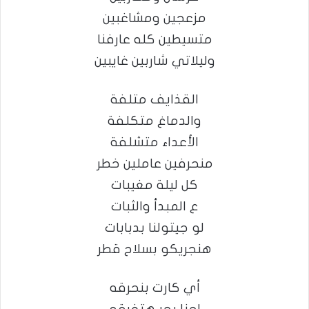
مزعجين ومشاغبين
متسيطين كله عارفنا
وليلاتي شاربين غايبين
القذايف متلفة
والدماغ متكلفة
الأعداء متشلفة
منحرفين عاملين خطر
كل ليلة مغيبات
ع المبدأ والثبات
لو جيتولنا بدبابات
هنجريكو بسلاح قطر
أي كارت بنحرقه