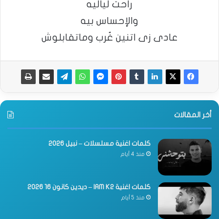
راحت لياليه
والإحساس بيه
عادى زى اتنين غُرب وماتقابلوش
أخر المقالات
كلمات اغنية مسلسلات – نبيل 2026
منذ 4 أيام
كلمات اغنية IAM K2 – ديدين كانون 16 2026
منذ 5 أيام