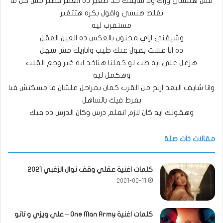
مش همشي وراك ولا شايفك حد صغير ده العمر قصير مش كل ما
تغلط هنسي واقول بكره هتتغير
مستغرب ليه
وشيفني ازاي مجنون بالعكس ده العين العقل
ده انا عشت بقول عنك طيب واتاريك مش سهل
هزعل علي ايه طب لو كملنا هناخد ايه غير وجع القلب
وهكمل ليه
وانا شايف البعد اريح من القرب كمان بمراحل علشان ما مسكتش فيا
بفرط فيك بالساهل
وهقولك ايه كان لازم اتعلم درس وكان الدرس ده فيك
مقالات ذات صلة
كلمات اغنية عقلي وقف نوال الزغبي 2021
2021-02-11
كلمات اغنية One Man Army – علي ويزي و تاتو