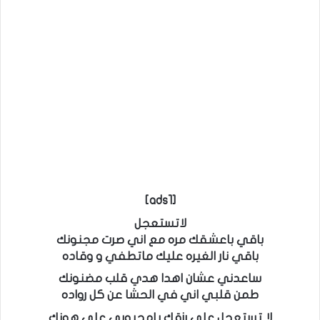
[ads1]
لاتستعجل
باقي باعشقك مره مع اني صرت مجنونك
باقي نار الغيره عليك ماتطفي و وقاده
ساعدني عشان اهدا هدي قلب مضنونك
طمن قلبي اني في الحشا عن كل رواده
لا تستعجل على رزقك يامحبوبي على هونك