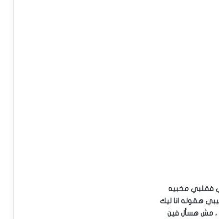
ي فقلبي مخبيه
بيبي هقوله انا ليك
 ، مش هسأل فين