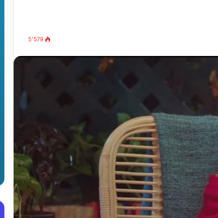
5٬579