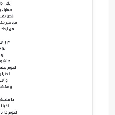
زيك ، د
معايا ،
لكن تقل
من غير متق
من ايدك د
حبيبي 
لو ج
و ا
هتشوف 
اليوم بيع
الدنيا 
و الا
و هتشوف
دا مفيش
لغيتل
اليوم دا ان