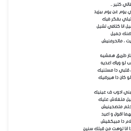
الي كتير ..
 يوم عن يوم بيزيد
يلي بفكر فيك
يل انا كتافي تشيل
نك جميل
يت ، ماتحرمنيش
تار طريق همشيه
ب لو وياك اعديه
قلبي دا مستنيك
 لو كان دا هيرضيك
ني ادوب ف عينيك
ليل متغلاش عليك
بحلم متصحينيش
هما اقول و اعيد
لام دا مبيكفيش
ا انا توهت من قبلك سنين