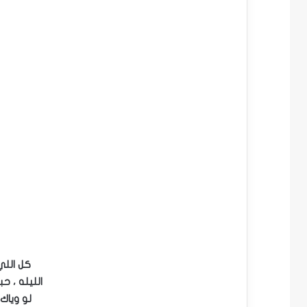
كل الل
الليله ، ح
لو وياك