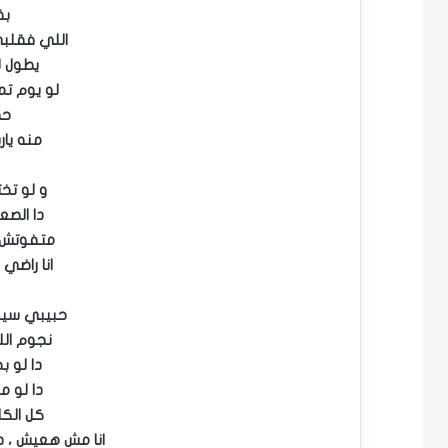
بق
اللي فقلبي
يطول ل
لو يوم تم
حض
منه يار
و لو تخ
دا الصع
متفوتش 
انا راضي
حبيبي سيب
نجوم ال
دا لو 
دا لو م
كل الك
انا مش هعيش ، د