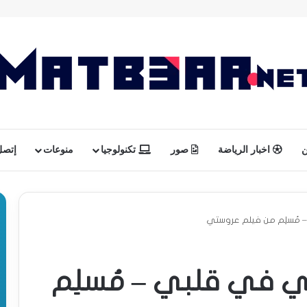
ن
اخبار الرياضة
صور
تكنولوجيا
منوعات
إتصل 
– مُسلِم من فيلم عروستي
لي في قلبي – مُسلِم