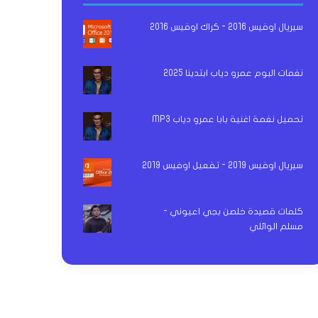
سيريال اوفيس 2016 - كراك اوفيس 2016
نغمات البوم عمرو دياب ابتدينا 2025
تحميل نغمة اغنية بابا عمرو دياب MP3
سيريال اوفيس 2019 - تفعيل اوفيس 2019
كلمات قصيدة خلصن بجي اعيوني -
مسلم الوائلي