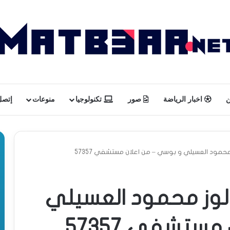
ن
اخبار الرياضة
صور
تكنولوجيا
منوعات
إتصل 
حمود العسيلي و بوسي – من اعلان مستشفي 57357
لوز محمود العسيلي
ستشفي 57357