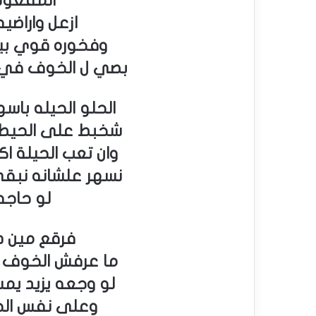
المفعوص
ازعل واراضيه
وفخوره قوي بيه 
بصي ل الخوف في 
الحلو الحيله باس
شخبط على الحيطه
وان تعب الحيلة اك
نسهر علشانه نبقى
لو حاجه
فرقع مين 
ما عرفش الخوف 
لو وجعه يزيد ي
وعلى نفس الح