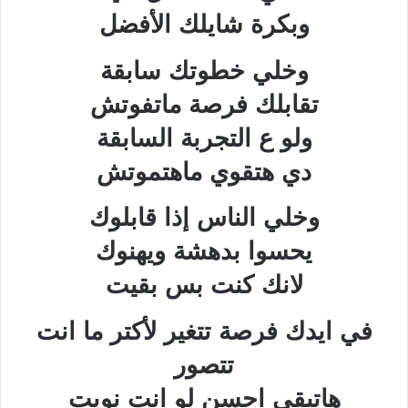
وبكرة شايلك الأفضل
وخلي خطوتك سابقة
تقابلك فرصة ماتفوتش
ولو ع التجربة السابقة
دي هتقوي ماهتموتش
وخلي الناس إذا قابلوك
يحسوا بدهشة ويهنوك
لانك كنت بس بقيت
في ايدك فرصة تتغير لأكتر ما انت
تتصور
هاتبقي احسن لو انت نويت