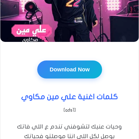
Download Now
كلمات اغنية علي مين مكاوي
[ads1]
وحيات عنيك لتشوفني تندم ع اللي فاتك
بوصل لكل اللي انتا موصلتو فحياتك