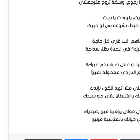
 رجوع، وسكة تروح مترجعشي
يت، يا روحت يا جيت
 خيط، تشوفه بس لو حبيت
اهم، انت قاري كل حاجة
ك؟ في الحياة بطّل سذاجة
حها لو على حساب دم غيرك؟
عم النار دي معمولة لمين!
تبني مش تهد الكون بإيدك
نك والشيطان بقى هو سيدك
شي قولي يومها مين يفيديك
حياتك بالمناسبة مرتين