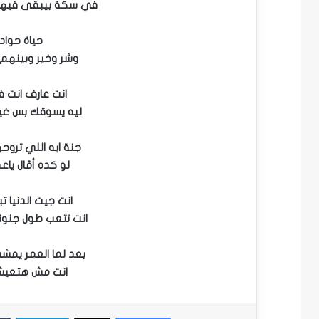
في سكة بيبقى فيها
حياة حواد
وشر وخير وبينهم
انت عارف انت ف
ليه يسوقك بس غير
جنة ايه اللي ترو
لو كده أمّال يا
انت جيت الدنيا 
انت تتعب طول جنو
بعد لما العمر يم
انت مش هتعيش 