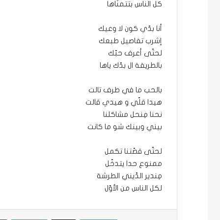
كل الناس بتتمنّاها
أنا بدّي كون لا وعيك
إشرب تفاصيل طبعك
لحتّى أعرف حبّك
بالطريقة ال بدّك ياها
بالحب ما في طرف تالت
هيدا قلّي و هيدي قالت
نحنا مِنحل مشاكلنا
بيني وبينك شو ما كانت
لحتّى قصّتنا تكمل
ممنوع حدا يتدخّل
مِندير الدَّيني الطرشة
لكل الناس من الأوّل