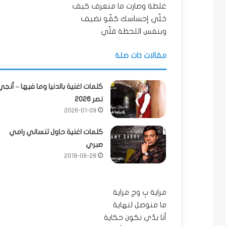
غلطة وصارت ما منعرف كيف
خلّي إحساسك كفّو نضيف
وبنفس اللحظة قلّي
مقالات ذات صلة
كلمات اغنية بالدنيا وما فيها – أنجي
نصر 2026
2026-01-09
كلمات اغنية حاول تنساني رامي
صبري
2019-06-28
مراية بِ وج مراية
ما منوصل لنهاية
أنا بدّي نكون حكاية