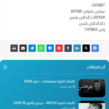
COMBAT
عقلي داتولي BOMBA
LAMOUR دڭدڭلي قلبي
دڭدڭدڭلي قلبي
راني TOMBER
أخر المقالات
كلمات اغنية مسلسلات – نبيل 2026
منذ يومين
كلمات اغنية IAM K2 – ديدين كانون 16 2026
منذ 3 أيام