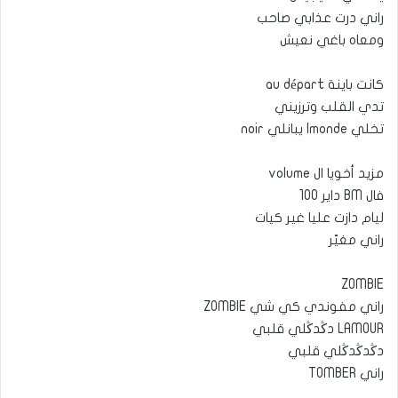
راني درت عذابي صاحب
ومعاه باغي نعيش
كانت باينة au départ
تدي القلب وترزيني
تخلي lmonde يبانلي noir
مزيد أخويا ال volume
فال BM داير 100
ليام دازت عليا غير كيات
راني مغيّر
ZOMBIE
راني مفوندي كي شي ZOMBIE
LAMOUR دڭدڭلي قلبي
دڭدڭدڭلي قلبي
راني TOMBER