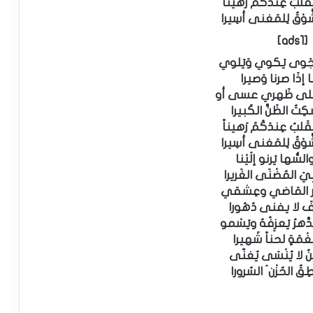
لبُ عِندَكُمُ رَهيناً
َوْقُ لِلمَغنى أسِيرا
[ads1]
جَوى يَكوي وَيَلوي
ا إذَا صرنا وَصيرا
 على ظَهري عسى أو
ِتُ الظَنَّ الكَبيرا
لبُ عِندَكُمُ رَهيناً
َوْقُ لِلمَغنى أسِيرا
السُّها يَرنو إلَيْنا
ِيَ المُضْنَى الغَريرا
ْكُر المَاضي وعِشقي
ْفَ لا يفنى دُهُورا
هرُ يَعزِفُهُ ويَسْمو
ْمَةٍ لحناً شَهيرا
حْنُ لا يُنْسَى يُغنّى
طِقُ الحُزْن َ السُرورا