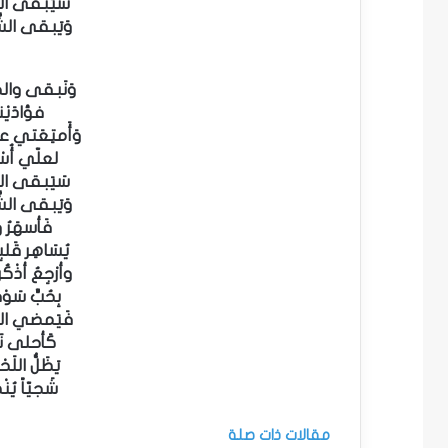
سَيَبقى القَ
وَيَبقى الشّ
وَنَبقى وال
فؤادَيْن
وَأَمتِعَتي
لعلّي أُسْك
سَيَبقى القَ
وَيَبقى الشّ
فَأسهَرُ و
يُسَاهِر قَلب
وأرْجِعُ أذ
بِحُبٍّ سَو
فَيَمضي الدَّ
كَأحلى نَغ
يَظَلُّ اللَ
شَجيّاً يُنْ
مقالات ذات صلة