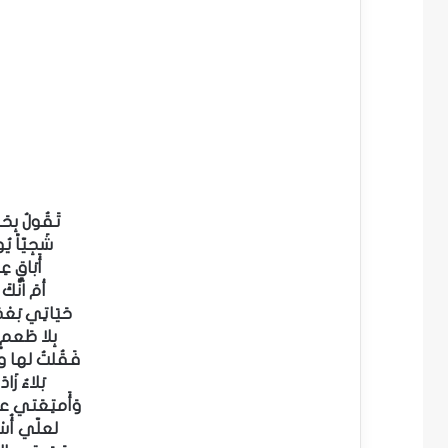
تَقُولُ بِحَ
شَجِيّاً يُ
أَبَاقٍ ع
أمَ اْنَّك
حَيَاتِي بَ
بِلا طَعمٍ 
فَقُلتُ له
بَلاءٌ زَ
وَأَمتِعَتي
لعلّي أُسْك