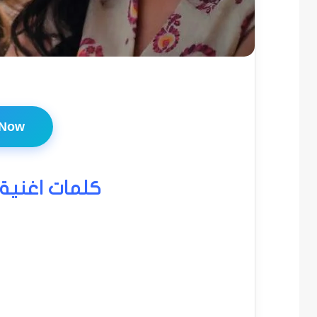
 Now
كلمات اغنية 