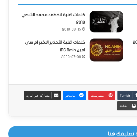
كلمات اغنية انخطف محمد الشحي
2018
2018-08-15
كلمات اغنية التحذير الاخير ام سي
امين MC Amin
2020-07-08
بينتيريست
ماسنجر
مشاركة عبر البريد
طباعة
 تعليقك هنا