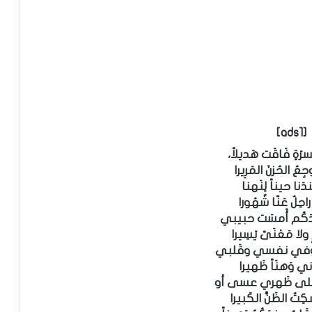
[ads1]
سرَةٍ فَاقَت هَديلاً،
وجِعُ الحُزنَ المَرِيرا
ِندَنا حيناً لِنَهنا
َ راحِلٌ عَنّا شُهُورا
عْدَكُم أَمسَت حبيبي
ولا مَعْنَىً يَسِيرا
ا وفي نفسي وقَلبي
ادَني وَهنَاً ظَهيرا
 على ظَهري عسى أو
ِتُ الظَنَّ الكَبيرا