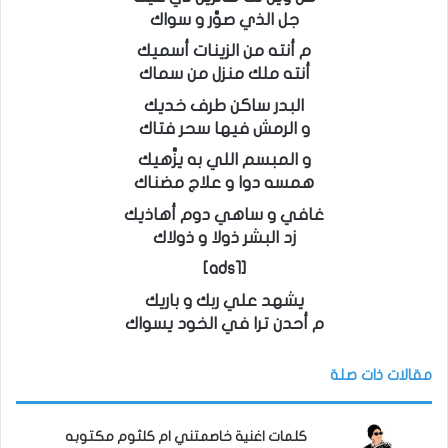
جل الذي صوَّر و سواك
م أنته من الزينات أسميك
أنته ملك منزل من سماك
البدر ساكن طرف خديك
و الرمش فيها سحر فتاك
و المبسم اللي به يزَّهيك
همسه دوا و علاج مضناك
غافي و ساهي دوم أهاذيك
زد البشر ذولا و ذولاك
[ads1]
يشهد علي ربك و باريك
م أحدن ترا في الخود يسواك
مقالات ذات صلة
كلمات اغنية خاصمتني ام كلثوم مكتوبه