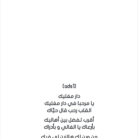
[ads1]
دار مغليك
يا مرحبا في دار مغليك
القلب رحب قال حيَّاك
أقرب تفضل بين أهاليك
بأرعاك يا الغالي و بأدراك
من وين لك هالزين لي فيك